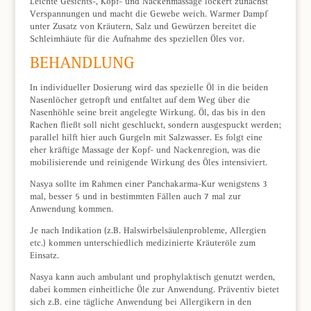
Leichte Gesichts-, Kopf- und Nackenmassage lockert zunächst
Verspannungen und macht die Gewebe weich. Warmer Dampf
unter Zusatz von Kräutern, Salz und Gewürzen bereitet die
Schleimhäute für die Aufnahme des speziellen Öles vor.
BEHANDLUNG
In individueller Dosierung wird das spezielle Öl in die beiden
Nasenlöcher getropft und entfaltet auf dem Weg über die
Nasenhöhle seine breit angelegte Wirkung. Öl, das bis in den
Rachen fließt soll nicht geschluckt, sondern ausgespuckt werden;
parallel hilft hier auch Gurgeln mit Salzwasser. Es folgt eine
eher kräftige Massage der Kopf- und Nackenregion, was die
mobilisierende und reinigende Wirkung des Öles intensiviert.
Nasya sollte im Rahmen einer Panchakarma-Kur wenigstens 3
mal, besser 5 und in bestimmten Fällen auch 7 mal zur
Anwendung kommen.
Je nach Indikation (z.B. Halswirbelsäulenprobleme, Allergien
etc.) kommen unterschiedlich medizinierte Kräuteröle zum
Einsatz.
Nasya kann auch ambulant und prophylaktisch genutzt werden,
dabei kommen einheitliche Öle zur Anwendung. Präventiv bietet
sich z.B. eine tägliche Anwendung bei Allergikern in den