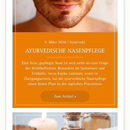
9. März 2026 | Ayurveda
AYURVEDISCHE NASENPFLEGE
Eine freie, gepflegte Nase ist weit mehr als eine Frage
des Wohlbefindens. Besonders im Spätwinter und
Frühjahr, wenn Kapha zunimmt, sowie in
Übergangszeiten, hat die ayurvedische Nasenpflege
einen festen Platz in der täglichen Prävention.
Zum Artikel »