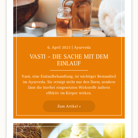
6. April 2023 | Ayurveda
VASTI – DIE SACHE MIT DEM
EINLAUF
Vasti, eine Einlaufbehandlung, ist wichtiger Bestandteil
im Ayurveda. Sie reinigt nicht nur den Darm, sondern
lässt die hierbei eingesetzten Wirkstoffe äußerst
effektiv im Körper wirken.
Zum Artikel »