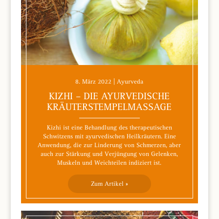
8. März 2022 | Ayurveda
KIZHI – DIE AYURVEDISCHE
KRÄUTERSTEMPELMASSAGE
Kizhi ist eine Behandlung des therapeutischen
Schwitzens mit ayurvedischen Heilkräutern. Eine
Anwendung, die zur Linderung von Schmerzen, aber
auch zur Stärkung und Verjüngung von Gelenken,
Muskeln und Weichteilen indiziert ist.
Zum Artikel »