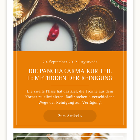
29. September 2017 | Ayurveda
DIE PANCHAKARMA KUR TEIL
II: METHODEN DER REINIGUNG
Die zweite Phase hat das Ziel, die Toxine aus dem
Körper zu eliminieren. Dafür stehen 5 verschiedene
Wege der Reinigung zur Verfügung.
Zum Artikel »