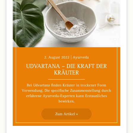
2. August 2022 | Ayurveda
UDVARTANA – DIE KRAFT DER
KRÄUTER
Bei Udvartana finden Kräuter in trockener Form
Verwendung. Die spezifische Zusammenstellung durch
erfahrene Ayurveda-Experten kann Erstaunliches
bewirken.
Zum Artikel »