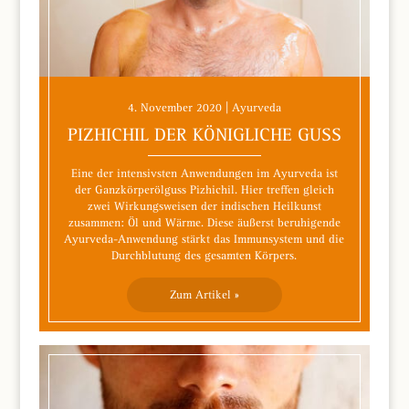
4. November 2020 | Ayurveda
PIZHICHIL DER KÖNIGLICHE GUSS
Eine der intensivsten Anwendungen im Ayurveda ist
der Ganzkörperölguss Pizhichil. Hier treffen gleich
zwei Wirkungsweisen der indischen Heilkunst
zusammen: Öl und Wärme. Diese äußerst beruhigende
Ayurveda-Anwendung stärkt das Immunsystem und die
Durchblutung des gesamten Körpers.
Zum Artikel »