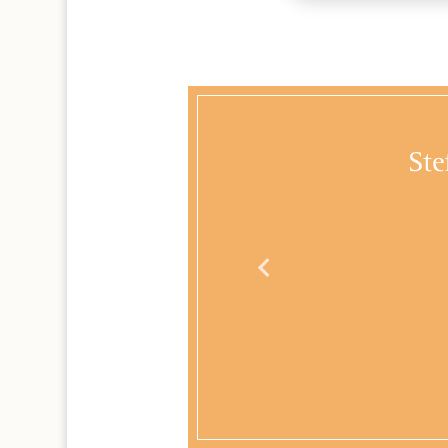
uelle
Ste
ehr wohl gefühlt
n sehr dankbar.
ompetenten und
Team!