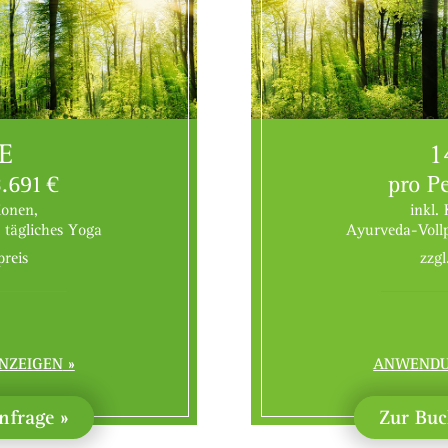
E
1
.691 €
pro P
ionen,
inkl.
 tägliches Yoga
Ayurveda-Vollp
preis
zzgl
NZEIGEN
ANWENDU
nfrage
Zur Buc