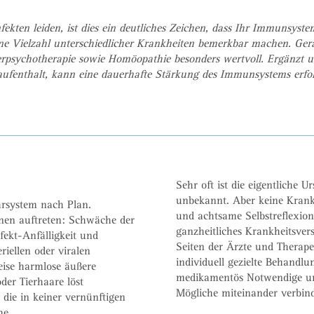
fekten leiden, ist dies ein deutliches Zeichen, dass Ihr Immunsystem
e Vielzahl unterschiedlicher Krankheiten bemerkbar machen. Ger
erpsychotherapie sowie Homöopathie besonders wertvoll. Ergänzt 
ufenthalt, kann eine dauerhafte Stärkung des Immunsystems erfo
Sehr oft ist die eigentliche
unbekannt. Aber keine Krank
hrsystem nach Plan.
und achtsame Selbstreflexion
onen auftreten: Schwäche der
ganzheitliches Krankheitsver
ekt-Anfälligkeit und
Seiten der Ärzte und Therapeu
iellen oder viralen
individuell gezielte Behandlu
weise harmlose äußere
medikamentös Notwendige und
der Tierhaare löst
Mögliche miteinander verbin
die in keiner vernünftigen
he.