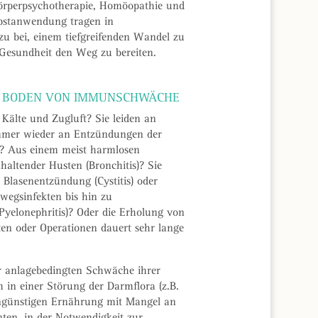
örperpsychotherapie, Homöopathie und
bstanwendung tragen in
u bei, einem tiefgreifenden Wandel zu
Gesundheit den Weg zu bereiten.
M BODEN VON IMMUNSCHWÄCHE
 Kälte und Zugluft? Sie leiden an
mmer wieder an Entzündungen der
)? Aus einem meist harmlosen
haltender Husten (Bronchitis)? Sie
 Blasenentzündung (Cystitis) oder
wegsinfekten bis hin zu
yelonephritis)? Oder die Erholung von
en oder Operationen dauert sehr lange
r anlagebedingten Schwäche ihrer
h in einer Störung der Darmflora (z.B.
 ungünstigen Ernährung mit Mangel an
en, in der Notwendigkeit zur