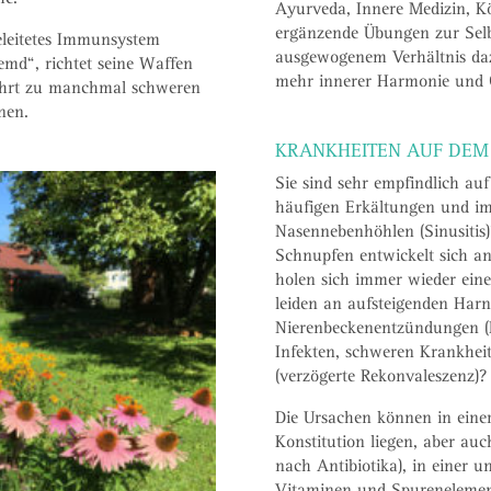
Ayurveda, Innere Medizin, K
ergänzende Übungen zur Sel
eleitetes Immunsystem
ausgewogenem Verhältnis daz
emd“, richtet seine Waffen
mehr innerer Harmonie und 
ührt zu manchmal schweren
nen.
KRANKHEITEN AUF DE
Sie sind sehr empfindlich auf
häufigen Erkältungen und i
Nasennebenhöhlen (Sinusitis
Schnupfen entwickelt sich an
holen sich immer wieder eine
leiden an aufsteigenden Harn
Nierenbeckenentzündungen (P
Infekten, schweren Krankheit
(verzögerte Rekonvaleszenz)?
Die Ursachen können in eine
Konstitution liegen, aber auc
nach Antibiotika), in einer
Vitaminen und Spurenelement