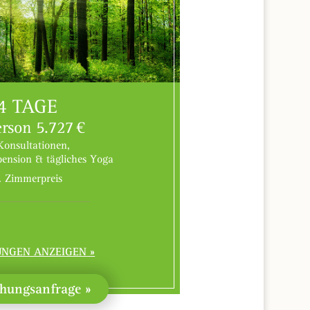
4 TAGE
erson 5.727 €
 Konsultationen,
ension & tägliches Yoga
. Zimmerpreis
NGEN ANZEIGEN
hungsanfrage