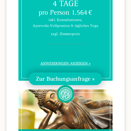
4 TAGE
pro Person 1.564 €
inkl. Konsultationen,
Ayurveda-Vollpension & tägliches Yoga
zzgl. Zimmerpreis
ANWENDUNGEN ANZEIGEN
Zur Buchungsanfrage