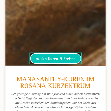
zu den Kuren & Preisen
MANASANTHY-KUREN IM
ROSANA KURZENTRUM
Der geistige Einklang hat im Ayurveda einen hohen Stellenwert:
Im Geist liegt der Sitz der Gesundheit und des Glücks – er ist
die Brücke zwischen den Sinnesorganen und der Seele des
Menschen. »Manasanthy« lässt sich mit »geistigem Frieden«