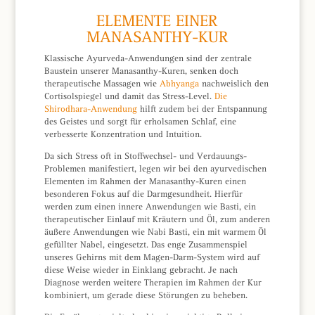
ELEMENTE EINER
MANASANTHY-KUR
Klassische Ayurveda-Anwendungen sind der zentrale
Baustein unserer Manasanthy-Kuren, senken doch
therapeutische Massagen wie
Abhyanga
nachweislich den
Cortisolspiegel und damit das Stress-Level.
Die
Shirodhara-Anwendung
hilft zudem bei der Entspannung
des Geistes und sorgt für erholsamen Schlaf, eine
verbesserte Konzentration und Intuition.
Da sich Stress oft in Stoffwechsel- und Verdauungs-
Problemen manifestiert, legen wir bei den ayurvedischen
Elementen im Rahmen der Manasanthy-Kuren einen
besonderen Fokus auf die Darmgesundheit. Hierfür
werden zum einen innere Anwendungen wie Basti, ein
therapeutischer Einlauf mit Kräutern und Öl, zum anderen
äußere Anwendungen wie Nabi Basti, ein mit warmem Öl
gefüllter Nabel, eingesetzt. Das enge Zusammenspiel
unseres Gehirns mit dem Magen-Darm-System wird auf
diese Weise wieder in Einklang gebracht. Je nach
Diagnose werden weitere Therapien im Rahmen der Kur
kombiniert, um gerade diese Störungen zu beheben.