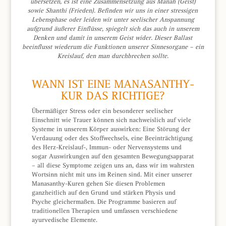
übersetzen, es ist eine Zusammensetzung aus Manah (Geist)
sowie Shanthi (Frieden). Befinden wir uns in einer stressigen
Lebensphase oder leiden wir unter seelischer Anspannung
aufgrund äußerer Einflüsse, spiegelt sich das auch in unserem
Denken und damit in unserem Geist wider. Dieser Ballast
beeinflusst wiederum die Funktionen unserer Sinnesorgane – ein
Kreislauf, den man durchbrechen sollte.
WANN IST EINE MANASANTHY-
KUR DAS RICHTIGE?
Übermäßiger Stress oder ein besonderer seelischer
Einschnitt wie Trauer können sich nachweislich auf viele
Systeme in unserem Körper auswirken: Eine Störung der
Verdauung oder des Stoffwechsels, eine Beeinträchtigung
des Herz-Kreislauf-, Immun- oder Nervensystems und
sogar Auswirkungen auf den gesamten Bewegungsapparat
– all diese Symptome zeigen uns an, dass wir im wahrsten
Wortsinn nicht mit uns im Reinen sind. Mit einer unserer
Manasanthy-Kuren gehen Sie diesen Problemen
ganzheitlich auf den Grund und stärken Physis und
Psyche gleichermaßen. Die Programme basieren auf
traditionellen Therapien und umfassen verschiedene
ayurvedische Elemente.