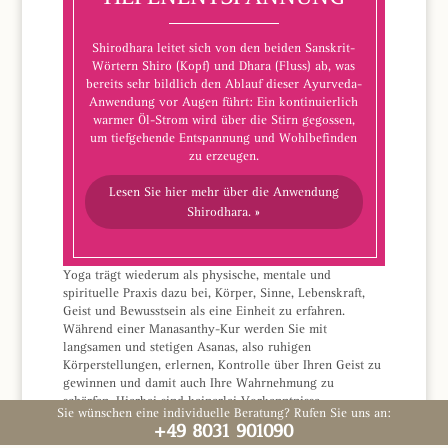
Shirodhara leitet sich von den beiden Sanskrit-
Wörtern Shiro (Kopf) und Dhara (Fluss) ab, was
bereits sehr bildlich den Ablauf dieser Ayurveda-
Anwendung vor Augen führt: Ein kontinuierlich
warmer Öl-Strom wird über die Stirn gegossen,
um tiefgehende Entspannung und Wohlbefinden
zu erzeugen.
Lesen Sie hier mehr über die Anwendung
Shirodhara. »
Yoga trägt wiederum als physische, mentale und
spirituelle Praxis dazu bei, Körper, Sinne, Lebenskraft,
Geist und Bewusstsein als eine Einheit zu erfahren.
Während einer Manasanthy-Kur werden Sie mit
langsamen und stetigen Asanas, also ruhigen
Körperstellungen, erlernen, Kontrolle über Ihren Geist zu
gewinnen und damit auch Ihre Wahrnehmung zu
schärfen. Hierbei sind keinerlei Vorkenntnisse
Sie wünschen eine individuelle Beratung? Rufen Sie uns an:
erforderlich – lassen Sie sich einfach auf diese neue
+49 8031 901090
Erfahrung ein.