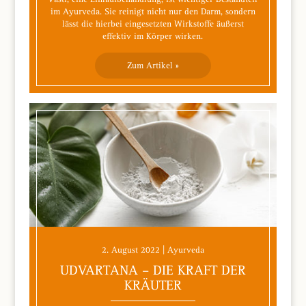
im Ayurveda. Sie reinigt nicht nur den Darm, sondern
lässt die hierbei eingesetzten Wirkstoffe äußerst
effektiv im Körper wirken.
Zum Artikel »
2. August 2022 | Ayurveda
UDVARTANA – DIE KRAFT DER
KRÄUTER