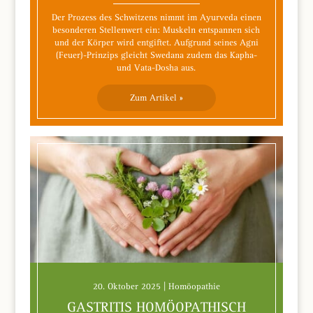
Der Prozess des Schwitzens nimmt im Ayurveda einen
besonderen Stellenwert ein: Muskeln entspannen sich
und der Körper wird entgiftet. Aufgrund seines Agni
(Feuer)-Prinzips gleicht Swedana zudem das Kapha-
und Vata-Dosha aus.
Zum Artikel »
20. Oktober 2025 | Homöopathie
GASTRITIS HOMÖOPATHISCH