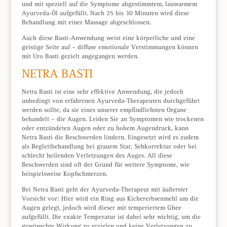
und mit speziell auf die Symptome abgestimmtem, lauwarmem
Ayurveda-Öl aufgefüllt. Nach 25 bis 30 Minuten wird diese
Behandlung mit einer Massage abgeschlossen.
Auch diese Basti-Anwendung weist eine körperliche und eine
geistige Seite auf – diffuse emotionale Verstimmungen können
mit Uro Basti gezielt angegangen werden.
NETRA BASTI
Netra Basti ist eine sehr effektive Anwendung, die jedoch
unbedingt von erfahrenen Ayurveda-Therapeuten durchgeführt
werden sollte, da sie eines unserer empfindlichsten Organe
behandelt – die Augen. Leiden Sie an Symptomen wie trockenen
oder entzündeten Augen oder zu hohem Augendruck, kann
Netra Basti die Beschwerden lindern. Eingesetzt wird es zudem
als Begleitbehandlung bei grauem Star, Sehkorrektur oder bei
schlecht heilenden Verletzungen des Auges. All diese
Beschwerden sind oft der Grund für weitere Symptome, wie
beispielsweise Kopfschmerzen.
Bei Netra Basti geht der Ayurveda-Therapeut mit äußerster
Vorsicht vor: Hier wird ein Ring aus Kichererbsenmehl um die
Augen gelegt, jedoch wird dieser mit temperiertem Ghee
aufgefüllt. Die exakte Temperatur ist dabei sehr wichtig, um die
gewünschte Wirkung zu erzielen und keine Verletzungen zu