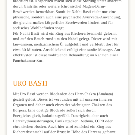
blockiert ist. Körperlich macht sich diese Störung unter anderem
durch Gastritis oder weitere (chronische) Magen-Darm-
Beschwerden bemerkbar. Somit ist Nabhi Basti nicht nur eine
physische, sondern auch eine psychische Ayurveda-Anwendung,
die gleichermaßen körperliche Beschwerden lindert und für
seelisches Wohlbefinden sorgt.
Für Nabhi Basti wird ein Ring aus Kirchererbsenmehl geformt
und auf den Bauch rund um den Nabel gelegt. Dieser wird mit
lauwarmem, medizinischem Öl aufgefüllt und verbleibt dort für
etwa 30 Minuten. Anschließend erfolgt eine sanfte Massage. Am
effektivsten ist diese wohltuende Behandlung im Rahmen einer
Panchakarma-Kur.
URO BASTI
Mit Uro Basti werden Blockaden des Herz-Chakra (Anahata)
gezielt gelöst. Dieses ist verbunden mit all unseren inneren
Organen und daher auch eines der wichtigsten Chakren des
Körpers. Eine dortige Blockade äußert sich durch
Energielosigkeit, Isolationsgefühl, Traurigkeit, aber auch
Herzrhythmusstörungen, Panikattacken, Asthma, COPD oder
chronischen Husten. Auch hier wird zunächst ein Ring aus
Kichererbsenmehl auf der Brust in Höhe des Herzens geformt