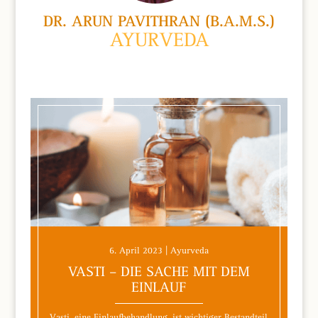
DR. ARUN PAVITHRAN (B.A.M.S.)
AYURVEDA
6. April 2023 | Ayurveda
VASTI – DIE SACHE MIT DEM
EINLAUF
Vasti, eine Einlaufbehandlung, ist wichtiger Bestandteil