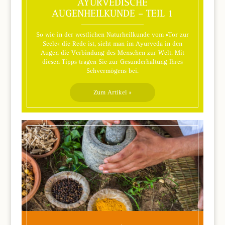
AYURVEDISCHE
AUGENHEILKUNDE – TEIL 1
So wie in der westlichen Naturheilkunde vom »Tor zur
Seele« die Rede ist, sieht man im Ayurveda in den
Augen die Verbindung des Menschen zur Welt. Mit
diesen Tipps tragen Sie zur Gesunderhaltung Ihres
Sehvermögens bei.
Zum Artikel »