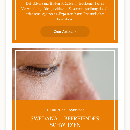
Bei Udvartana finden Kräuter in trockener Form
Verwendung. Die spezifische Zusammenstellung durch
erfahrene Ayurveda-Experten kann Erstaunliches
bewirken.
Zum Artikel »
9. Mai 2022 | Ayurveda
SWEDANA – BEFREIENDES
SCHWITZEN