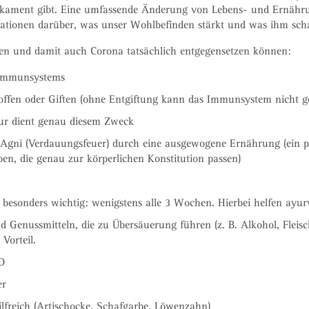
ikament gibt. Eine umfassende Änderung von Lebens- und Ernäh
mationen darüber, was unser Wohlbefinden stärkt und was ihm sch
ren und damit auch Corona tatsächlich entgegensetzen können:
s Immunsystems
ffen oder Giften (ohne Entgiftung kann das Immunsystem nicht g
ur dient genau diesem Zweck
 Agni (Verdauungsfeuer) durch eine ausgewogene Ernährung (ein pr
n, die genau zur körperlichen Konstitution passen)
besonders wichtig: wenigstens alle 3 Wochen. Hierbei helfen ayur
enussmitteln, die zu Übersäuerung führen (z. B. Alkohol, Fleisch
Vorteil.
D
er
hilfreich (Artischocke, Schafgarbe, Löwenzahn)