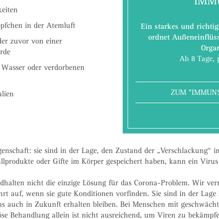
IMM
keiten
öpfchen in der Atemluft
Ein starkes und richt
ordnet Außeneinflüss
der zuvor von einer
Orga
urde
Ab 8 Tage, 
 Wasser oder verdorbenen
ZUM "IMMUN
alien
nschaft: sie sind in der Lage, den Zustand der „Verschlackung“ i
llprodukte oder Gifte im Körper gespeichert haben, kann ein Virus
alten nicht die einzige Lösung für das Corona-Problem. Wir verm
rt auf, wenn sie gute Konditionen vorfinden. Sie sind in der Lage 
uns auch in Zukunft erhalten bleiben. Bei Menschen mit geschwä
se Behandlung allein ist nicht ausreichend, um Viren zu bekämpfe