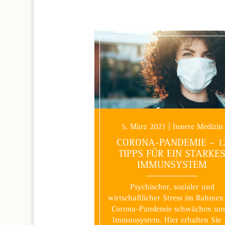
5. März 2021 | Innere Medizin
CORONA-PANDEMIE – 1
TIPPS FÜR EIN STARKE
IMMUNSYSTEM
Psychischer, sozialer und
wirtschaftlicher Stress im Rahmen
Corona-Pandemie schwächen uns
Immunsystem. Hier erhalten Sie 