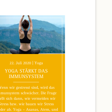
22. Juli 2020 | Yoga
YOGA STÄRKT DAS
IMMUNSYSTEM
enn wir gestresst sind, wird das
munsystem schwächer. Die Frage
tellt sich dann, wie vermeiden wir
Stress bzw. wie bauen wir Stress
der ab. Yoga – Asanas, Atem, und