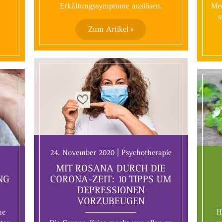
m
Erkältungssymptome auslösen.
Med
s
Zum Artikel »
24. November 2020 | Psychotherapie
MIT ROSANA DURCH DIE
NG
CORONA-ZEIT: 10 TIPPS UM
DEPRESSIONEN
VORZUBEUGEN
me
H