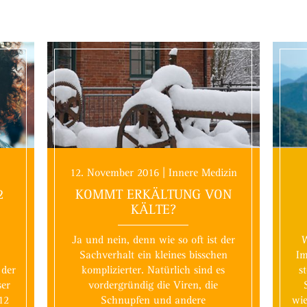
12. November 2016 | Innere Medizin
2
KOMMT ERKÄLTUNG VON
S
KÄLTE?
Ja und nein, denn wie so oft ist der
W
Sachverhalt ein kleines bisschen
Im
 der
komplizierter. Natürlich sind es
s
er
vordergründig die Viren, die
12
Schnupfen und andere
wie