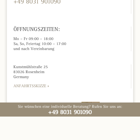
+49 8031 901090
KONTAKTFORMULAR »
ÖFFNUNGSZEITEN:
Mo – Fr 09:00 – 18:00
Sa, So, Feiertag 10:00 – 17:00
und nach Vereinbarung
Kunstmühlstraße 25
83026 Rosenheim
Germany
ANFAHRTSSKIZZE »
Impressum »
Sie wünschen eine individuelle Beratung? Rufen Sie uns an:
Datenschutz »
+49 8031 901090
AGB »
© RoSana 2025