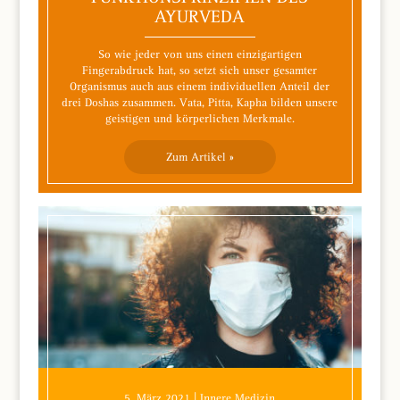
AYURVEDA
So wie jeder von uns einen einzigartigen
Fingerabdruck hat, so setzt sich unser gesamter
Organismus auch aus einem individuellen Anteil der
drei Doshas zusammen. Vata, Pitta, Kapha bilden unsere
geistigen und körperlichen Merkmale.
Zum Artikel »
5. März 2021 | Innere Medizin