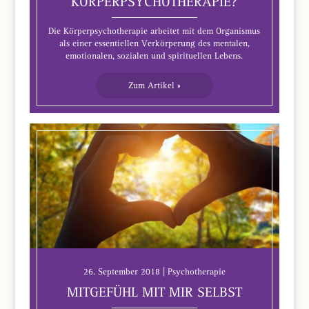
KÖRPERPSYCHOTHERAPIE?
Die Körperpsychotherapie arbeitet mit dem Organismus
als einer essentiellen Verkörperung des mentalen,
emotionalen, sozialen und spirituellen Lebens.
Zum Artikel »
26. September 2018 | Psychotherapie
MITGEFÜHL MIT MIR SELBST