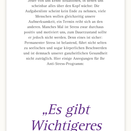
Jeder von uns kennt Situationen, in denen uns
scheinbar alles über den Kopf wächst: Die
Aufgabenliste scheint kein Ende zu nehmen, viele
Menschen wollen gleichzeitig unsere
Aufmerksamkeit, ein Termin reiht sich an den
anderen. Manches Mal ist Stress zwar durchaus
positiv und motiviert uns, zum Dauerzustand sollte
er jedoch nicht werden. Denn eines ist sicher:
Permanenter Stress ist belastend, führt nicht selten
zu seelischen und sogar körperlichen Beschwerden
und ist demnach unserer ganzheitlichen Gesundheit
nicht zuträglich. Hier einige Anregungen für Ihr
Anti-Stress-Programm:
„Es gibt
Wichtigeres