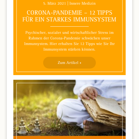
5. März 2021 | Innere Medizin
CORONA-PANDEMIE – 12 TIPPS
FÜR EIN STARKES IMMUNSYSTEM
Psychischer, sozialer und wirtschaftlicher Stress im
Rahmen der Corona-Pandemie schwächen unser
Immunsystem. Hier erhalten Sie 12 Tipps wie Sie Ihr
Immunsystem stärken können.
Zum Artikel »