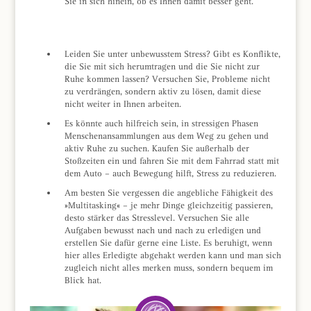
Sie in sich hinein, ob es Ihnen damit besser geht.
Leiden Sie unter unbewusstem Stress? Gibt es Konflikte,
die Sie mit sich herumtragen und die Sie nicht zur
Ruhe kommen lassen? Versuchen Sie, Probleme nicht
zu verdrängen, sondern aktiv zu lösen, damit diese
nicht weiter in Ihnen arbeiten.
Es könnte auch hilfreich sein, in stressigen Phasen
Menschenansammlungen aus dem Weg zu gehen und
aktiv Ruhe zu suchen. Kaufen Sie außerhalb der
Stoßzeiten ein und fahren Sie mit dem Fahrrad statt mit
dem Auto – auch Bewegung hilft, Stress zu reduzieren.
Am besten Sie vergessen die angebliche Fähigkeit des
»Multitasking« – je mehr Dinge gleichzeitig passieren,
desto stärker das Stresslevel. Versuchen Sie alle
Aufgaben bewusst nach und nach zu erledigen und
erstellen Sie dafür gerne eine Liste. Es beruhigt, wenn
hier alles Erledigte abgehakt werden kann und man sich
zugleich nicht alles merken muss, sondern bequem im
Blick hat.