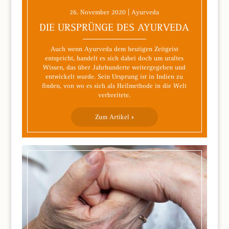
26. November 2020 | Ayurveda
DIE URSPRÜNGE DES AYURVEDA
Auch wenn Ayurveda dem heutigen Zeitgeist
entspricht, handelt es sich dabei doch um uraltes
Wissen, das über Jahrhunderte weitergegeben und
entwickelt wurde. Sein Ursprung ist in Indien zu
finden, von wo es sich als Heilmethode in die Welt
verbreitete.
Zum Artikel »