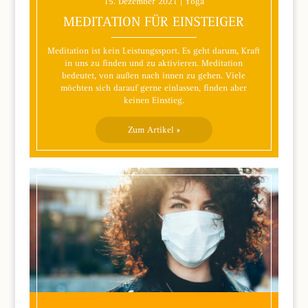
15. Dezember 2021 | Yoga
MEDITATION FÜR EINSTEIGER
Meditation ist kein Leistungssport. Es geht darum, Kraft
in uns zu finden und zu aktivieren. Meditation
bedeutet, von außen nach innen zu gehen. Viele
möchten sich darauf gerne einlassen, finden aber
keinen Einstieg.
Zum Artikel »