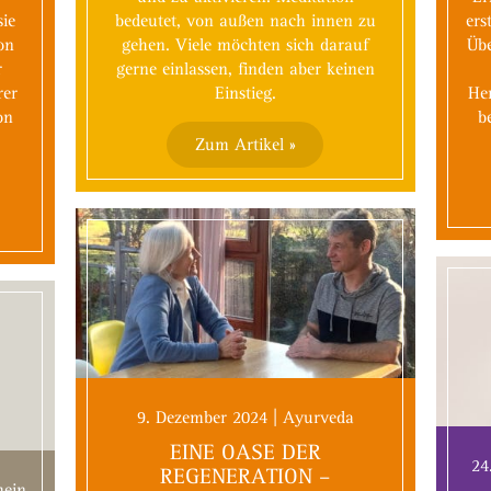
sie
bedeutet, von außen nach innen zu
ers
on
gehen. Viele möchten sich darauf
Übe
r
gerne einlassen, finden aber keinen
rer
Einstieg.
He
on
b
Zum Artikel »
9. Dezember 2024 | Ayurveda
EINE OASE DER
24
REGENERATION –
mein