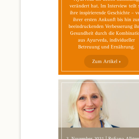
verändert hat. Im Interview teilt 
ihre inspirierende Geschichte – v
ihrer ersten Ankunft bis hin zu
beeindruckenden Verbesserung ih
Gesundheit durch die Kombinati
aus Ayurveda, individueller
Betreuung und Ernährung.
Zum Artikel »
3. November 2021 | RoSana Allge