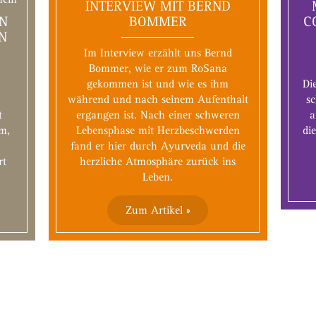
INTERVIEW MIT BERND
EN
BOMMER
C
N
Im Interview erzählt uns Bernd
Bommer, wie er zum RoSana
gekommen ist und wie es ihm
Di
während und nach seinem Aufenthalt
sc
t
ergangen ist. Nach einer schweren
a
am,
Lebensphase mit Herzbeschwerden
di
fand er hier durch Ayurveda und die
rt
herzliche Atmosphäre zurück ins
Leben.
Zum Artikel »