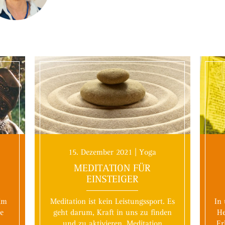
15. Dezember 2021 | Yoga
MEDITATION FÜR
EINSTEIGER
im
Meditation ist kein Leistungssport. Es
In 
ie
geht darum, Kraft in uns zu finden
He
und zu aktivieren. Meditation
Er