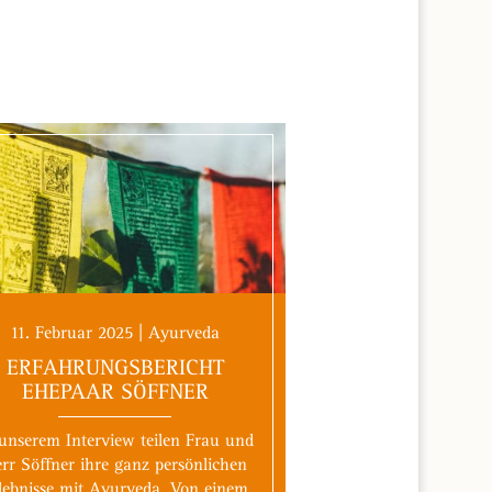
11. Februar 2025 | Ayurveda
ERFAHRUNGSBERICHT
EHEPAAR SÖFFNER
unserem Interview teilen Frau und
rr Söffner ihre ganz persönlichen
lebnisse mit Ayurveda. Von einem