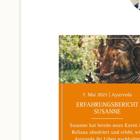
7. Mai 2025 | Ayurveda
ERFAHRUNGSBERICHT
SUSANNE
Susanne hat bereits neun Kuren 
RoSana absolviert und erlebt, w
Ayurveda ihr Leben nachhaltig