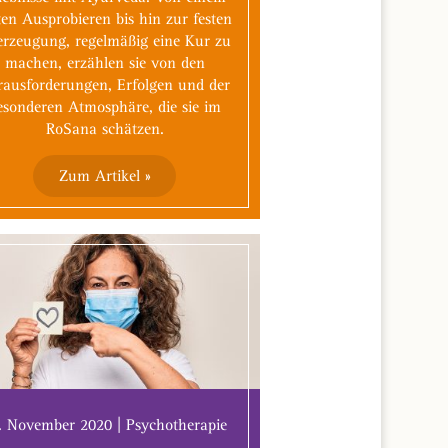
ten Ausprobieren bis hin zur festen
rzeugung, regelmäßig eine Kur zu
machen, erzählen sie von den
rausforderungen, Erfolgen und der
esonderen Atmosphäre, die sie im
RoSana schätzen.
Zum Artikel »
. November 2020 | Psychotherapie