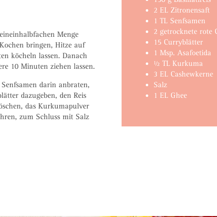
2 EL Zitronensaft
1 TL Senfsamen
2 getrocknete rote C
 eineinhalbfachen Menge
15 Curryblätter
Kochen bringen, Hitze auf
1 Msp. Asafoetida
en köcheln lassen. Danach
½ TL Kurkuma
re 10 Minuten ziehen lassen.
3 EL Cashewkerne
Salz
e Senfsamen darin anbraten,
1 EL Ghee
ätter dazugeben, den Reis
löschen, das Kurkumapulver
hren, zum Schluss mit Salz