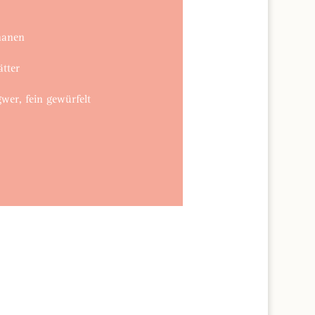
ananen
tter
gwer, fein gewürfelt