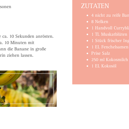
ZUTATEN
rsonen
4 nicht zu reife B
8 Nelken
1 Handvoll Curryblä
1 TL Muskatblüten
e ca. 10 Sekunden anrösten.
1 Stück frischer In
a. 10 Minuten mit
1 EL Fenchelsamen
ann die Banane in große
Prise Salz
in ziehen lassen.
250 ml Kokosmilch
1 EL Kokosöl