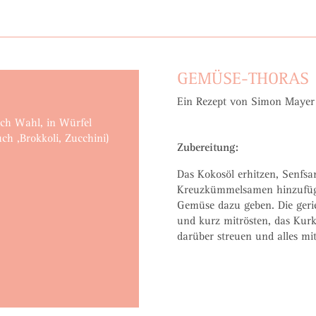
GEMÜSE-THORAS
Ein Rezept von Simon Mayer 
ch Wahl, in Würfel
uch ,Brokkoli, Zucchini)
Zubereitung:
Das Kokosöl erhitzen, Senfsa
Kreuzkümmelsamen hinzufüge
Gemüse dazu geben. Die geri
und kurz mitrösten, das Kur
darüber streuen und alles mi