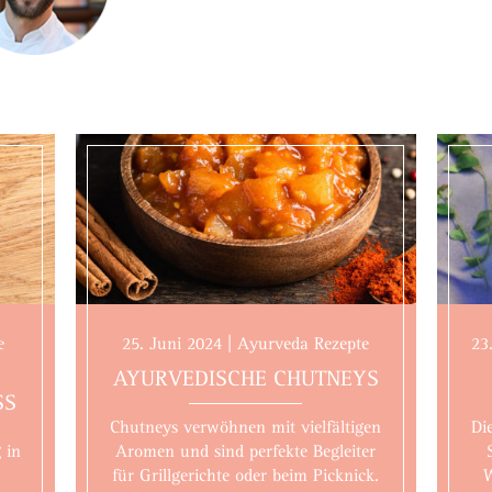
e
25. Juni 2024 | Ayurveda Rezepte
23
AYURVEDISCHE CHUTNEYS
SS
Chutneys verwöhnen mit vielfältigen
Di
 in
Aromen und sind perfekte Begleiter
für Grillgerichte oder beim Picknick.
W