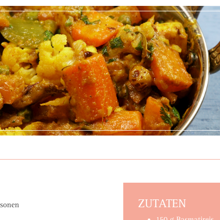
ZUTATEN
rsonen
150 g Basmatireis