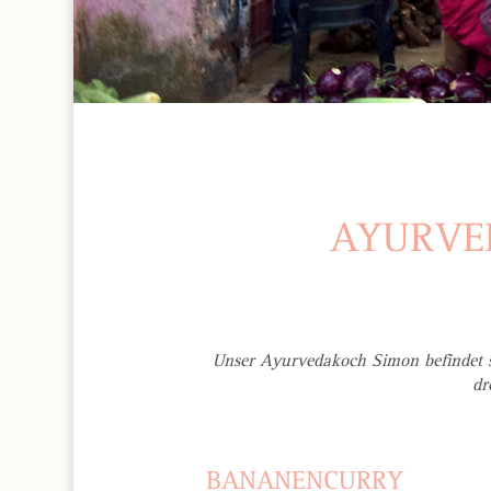
AYURVED
Unser Ayurvedakoch Simon befindet s
dr
BANANENCURRY