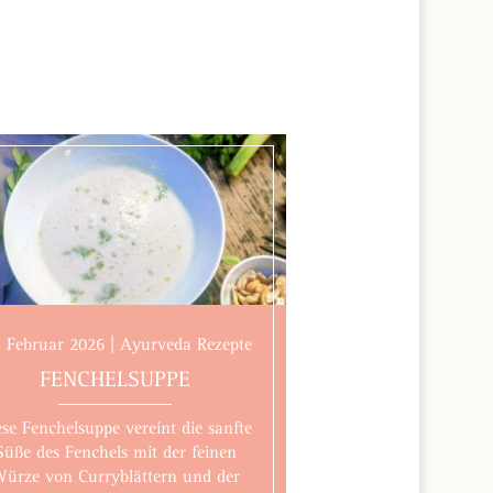
. Februar 2026 | Ayurveda Rezepte
FENCHELSUPPE
ese Fenchelsuppe vereint die sanfte
Süße des Fenchels mit der feinen
ürze von Curryblättern und der