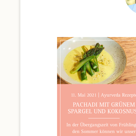
11. Mai 2021 | Ayurveda Rezept
PACHADI MIT GRÜNEM
SPARGEL UND KOKOSNU
In der Übergangszeit von Frühling
den Sommer können wir unser