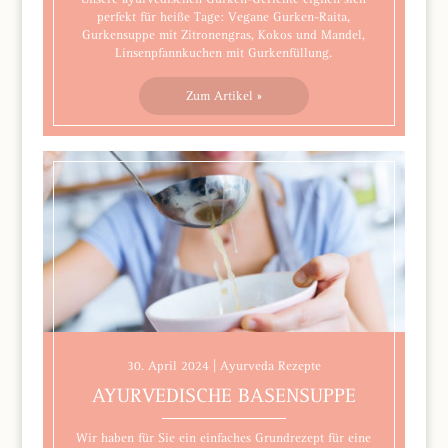
perfekt für heiße Tage: Vegane Gurken-Raita,
Gurkensuppe mit Zitronengras, Kokos und Mandel,
Linsenpfannkuchen mit Gurkenfüllung.
Zum Artikel »
30. April 2024 | Ayurveda Rezepte
AYURVEDISCHE BASENSUPPE
Wir haben für Sie ein einfaches Grundrezept für eine