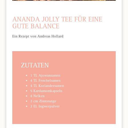
ANANDA JOLLY TEE FÜR EINE
GUTE BALANCE
Ein Rezept von Andreas Hollard
ZUTATEN
1 TL Ajowansamen
4 TL Fenchelsamen
4 TL Koriandersamen
5 Kardamomkapseln
4 Nelken
2 cm Zimtstange
2 EL Ingwerpulver