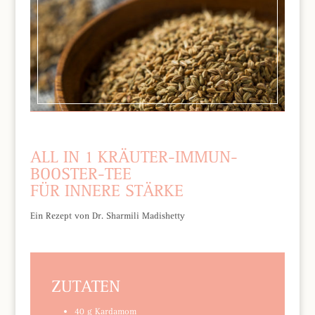
ALL IN 1 KRÄUTER-IMMUN-
BOOSTER-TEE
FÜR INNERE STÄRKE
Ein Rezept von Dr. Sharmili Madishetty
ZUTATEN
40 g Kardamom