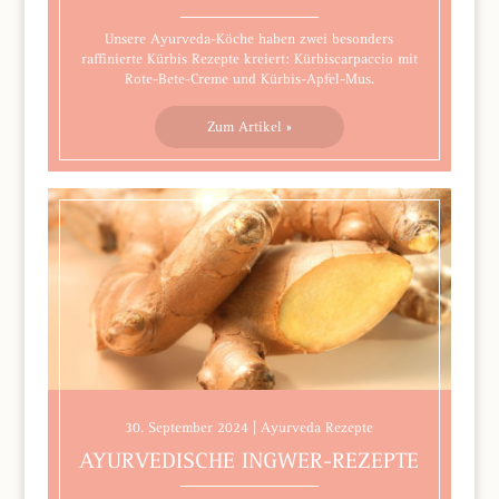
Unsere Ayurveda-Köche haben zwei besonders
raffinierte Kürbis Rezepte kreiert: Kürbiscarpaccio mit
Rote-Bete-Creme und Kürbis-Apfel-Mus.
Zum Artikel »
30. September 2024 | Ayurveda Rezepte
AYURVEDISCHE INGWER-REZEPTE