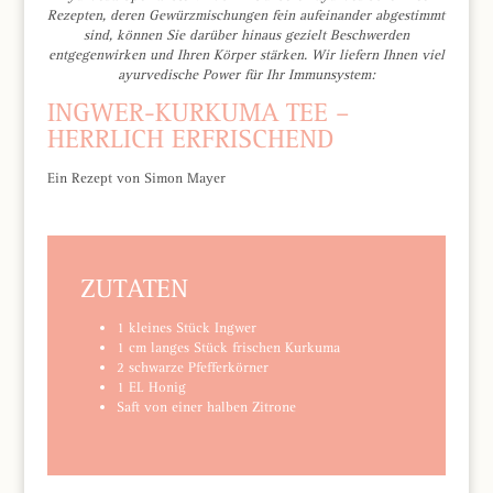
Rezepten, deren Gewürzmischungen fein aufeinander abgestimmt
sind, können Sie darüber hinaus gezielt Beschwerden
entgegenwirken und Ihren Körper stärken. Wir liefern Ihnen viel
ayurvedische Power für Ihr Immunsystem:
INGWER-KURKUMA TEE –
HERRLICH ERFRISCHEND
Ein Rezept von Simon Mayer
ZUTATEN
1 kleines Stück Ingwer
1 cm langes Stück frischen Kurkuma
2 schwarze Pfefferkörner
1 EL Honig
Saft von einer halben Zitrone