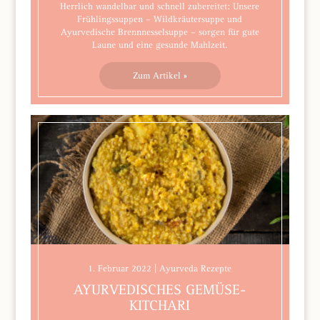
Herrlich wandelbar und schnell zubereitet: Unsere
Frühlingssuppen – Wildkräutersuppe und
Ayurvedische Brennnesselsuppe – sorgen für gute
Laune und eine gesunde Mahlzeit.
Zum Artikel »
1. Februar 2022 | Ayurveda Rezepte
AYURVEDISCHES GEMÜSE-
KITCHARI