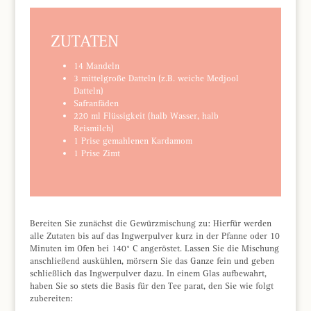
ZUTATEN
14 Mandeln
3 mittelgroße Datteln (z.B. weiche Medjool
Datteln)
Safranfäden
220 ml Flüssigkeit (halb Wasser, halb
Reismilch)
1 Prise gemahlenen Kardamom
1 Prise Zimt
Bereiten Sie zunächst die Gewürzmischung zu: Hierfür werden
alle Zutaten bis auf das Ingwerpulver kurz in der Pfanne oder 10
Minuten im Ofen bei 140° C angeröstet. Lassen Sie die Mischung
anschließend auskühlen, mörsern Sie das Ganze fein und geben
schließlich das Ingwerpulver dazu. In einem Glas aufbewahrt,
haben Sie so stets die Basis für den Tee parat, den Sie wie folgt
zubereiten: