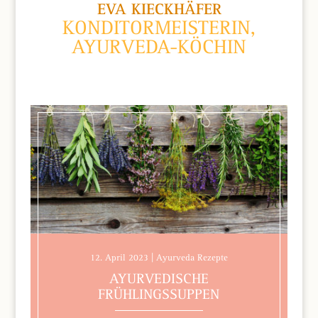
EVA KIECKHÄFER
KONDITORMEISTERIN,
AYURVEDA-KÖCHIN
12. April 2023 | Ayurveda Rezepte
AYURVEDISCHE
FRÜHLINGSSUPPEN