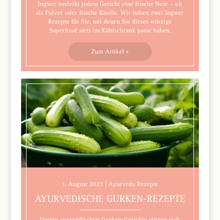
Ingwer verleiht jedem Gericht eine frische Note – ob
als Pulver oder frische Knolle. Wir haben zwei Ingwer
Rezepte für Sie, mit denen Sie dieses würzige
Superfood stets im Kühlschrank parat haben.
Zum Artikel »
3. August 2023 | Ayurveda Rezepte
AYURVEDISCHE GURKEN-REZEPTE
Unsere ayurvedischen Gurken-Gerichte eignen sich