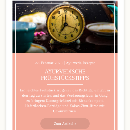
27. Februar 2023 | Ayurveda Rezepte
AYURVEDISCHE
FRÜHSTÜCKSTIPPS
Ein leichtes Frühstück ist genau das Richtige, um gut in
den Tag zu starten und das Verdauungsfeuer in Gang
zu bringen: Kamutgrießbrei mit Birnenkompott,
Haferflocken-Porridge und Kokos-Zimt-Hirse mit
Gewürzbirnen.
Zum Artikel »