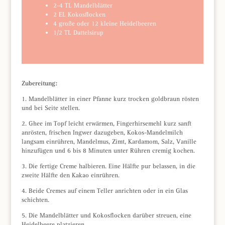
2-4 TL Mandelblätter
2 EL Kokosflocken
4 große oder 12 kleine Heidelbeeren
1/2 TL Dattelsirup
Zubereitung:
1. Mandelblätter in einer Pfanne kurz trocken goldbraun rösten
und bei Seite stellen.
2. Ghee im Topf leicht erwärmen, Fingerhirsemehl kurz sanft
anrösten, frischen Ingwer dazugeben, Kokos-Mandelmilch
langsam einrühren, Mandelmus, Zimt, Kardamom, Salz, Vanille
hinzufügen und 6 bis 8 Minuten unter Rühren cremig kochen.
3. Die fertige Creme halbieren. Eine Hälfte pur belassen, in die
zweite Hälfte den Kakao einrühren.
4. Beide Cremes auf einem Teller anrichten oder in ein Glas
schichten.
5. Die Mandelblätter und Kokosflocken darüber streuen, eine
Heidelbeere platzieren.