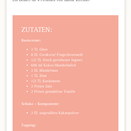
ZUTATEN:
Basiscreme:
2 TL Ghee
8 EL Corakorn/ Fingerhirsemehl
1/2 TL frisch geriebener Ingwer
600 ml Kokos-Mandelmilch
2 EL Mandelmus
1 TL Zimt
1/2 TL Kardamom
2 Prisen Salz
2 Prisen gemahlene Vanille
Schoko – Komponente:
2 EL ungesüßtes Kakaopulver
Topping: