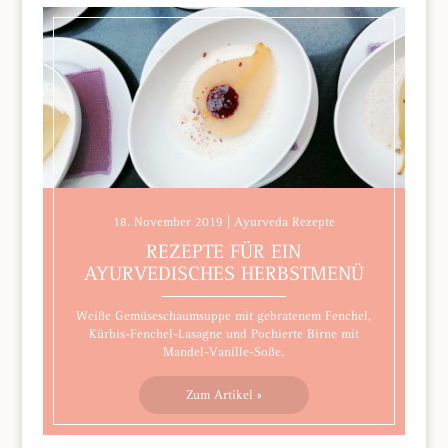
18. November 2019 | Ayurveda Rezepte
REZEPTE FÜR EIN
AYURVEDISCHES HERBSTMENÜ
Weiße Gemüseschaumsuppe mit gebratenem Fenchel,
Kürbis-Fenchel-Lasagne und Pochierte Birne mit
Mandel-Vanille-Soße.
Zum Artikel »