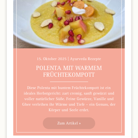
15. Oktober 2025 | Ayurveda Rezepte
POLENTA MIT WARMEM
FRÜCHTEKOMPOTT
Diese Polenta mit buntem Früchtekompott ist ein
ideales Herbstgericht: zart cremig, sanft gewürzt und
voller natürlicher Süße. Feine Gewürze, Vanille und
Ghee verleihen ihr Wärme und Tiefe – ein Genuss, der
Körper und Seele erdet.
Zum Artikel »