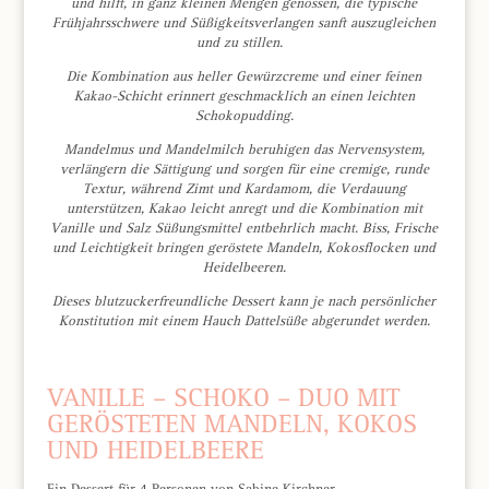
und hilft, in ganz kleinen Mengen genossen, die typische
Frühjahrsschwere und Süßigkeitsverlangen sanft auszugleichen
und zu stillen.
Die Kombination aus heller Gewürzcreme und einer feinen
Kakao-Schicht erinnert geschmacklich an einen leichten
Schokopudding.
Mandelmus und Mandelmilch beruhigen das Nervensystem,
verlängern die Sättigung und sorgen für eine cremige, runde
Textur, während Zimt und Kardamom, die Verdauung
unterstützen, Kakao leicht anregt und die Kombination mit
Vanille und Salz Süßungsmittel entbehrlich macht. Biss, Frische
und Leichtigkeit bringen geröstete Mandeln, Kokosflocken und
Heidelbeeren.
Dieses blutzuckerfreundliche Dessert kann je nach persönlicher
Konstitution mit einem Hauch Dattelsüße abgerundet werden.
VANILLE – SCHOKO – DUO MIT
GERÖSTETEN MANDELN, KOKOS
UND HEIDELBEERE
Ein Dessert
für 4 Personen von Sabine Kirchner