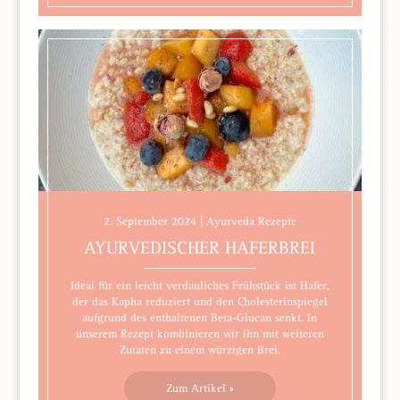
2. September 2024 | Ayurveda Rezepte
AYURVEDISCHER HAFERBREI
Ideal für ein leicht verdauliches Frühstück ist Hafer,
der das Kapha reduziert und den Cholesterinspiegel
aufgrund des enthaltenen Beta-Glucan senkt. In
unserem Rezept kombinieren wir ihn mit weiteren
Zutaten zu einem würzigen Brei.
Zum Artikel »