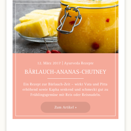
12. März 2017 | Ayurveda Rezepte
BÄRLAUCH-ANANAS-CHUTNEY
Ein Rezept zur Bärlauch-Zeit – wirkt Vata und Pitta
erhöhend sowie Kapha senkend und schmeckt gut zu
Frühlingsgemüse mit Reis oder Reisnudeln.
Zum Artikel »