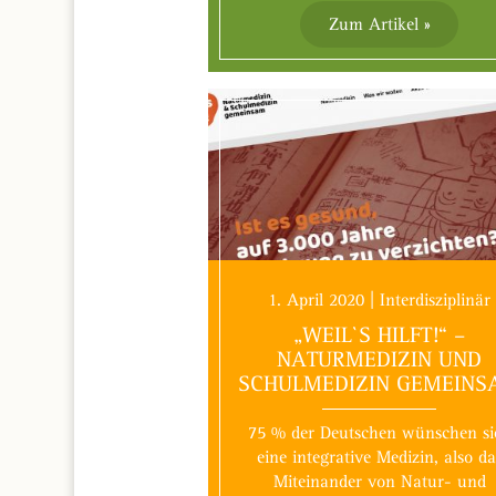
Zum Artikel »
1. April 2020 | Interdisziplinär
„WEIL`S HILFT!“ –
NATURMEDIZIN UND
SCHULMEDIZIN GEMEINS
75 % der Deutschen wünschen si
eine integrative Medizin, also da
Miteinander von Natur- und