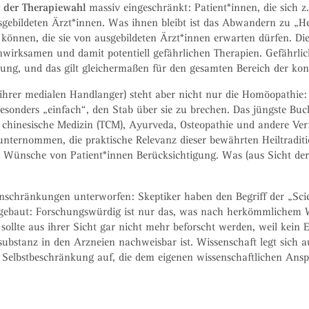
t der Therapiewahl
massiv eingeschränkt: Patient*innen, die sich 
usgebildeten Ärzt*innen. Was ihnen bleibt ist das Abwandern zu „He
 können, die sie von ausgebildeten Ärzt*innen erwarten dürfen. D
wirksamen und damit potentiell gefährlichen Therapien. Gefährlich
, und das gilt gleichermaßen für den gesamten Bereich der konv
ihrer medialen Handlanger) steht aber nicht nur die Homöopathie: b
nders „einfach“, den Stab über sie zu brechen. Das jüngste Buch 
e chinesische Medizin (TCM), Ayurveda, Osteopathie und andere Ver
h unternommen, die praktische Relevanz dieser bewährten Heiltrad
Wünsche von Patient*innen Berücksichtigung. Was (aus Sicht der S
inschränkungen unterworfen: Skeptiker haben den Begriff der „Scien
gebaut: Forschungswürdig ist nur das, was nach herkömmlichem Wis
sollte aus ihrer Sicht gar nicht mehr beforscht werden, weil kein 
ubstanz in den Arzneien nachweisbar ist. Wissenschaft legt sich au
he Selbstbeschränkung auf, die dem eigenen wissenschaftlichen Ans