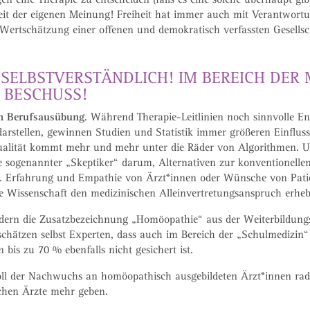
iheit der eigenen Meinung! Freiheit hat immer auch mit Verantwor
Wertschätzung einer offenen und demokratisch verfassten Gesellsc
 SELBSTVERSTÄNDLICH! IM BEREICH DER 
 BESCHUSS!
hen Berufsausübung
. Während Therapie-Leitlinien noch sinnvolle En
rstellen, gewinnen Studien und Statistik immer größeren Einfluss 
idualität kommt mehr und mehr unter die Räder von Algorithmen. U
pe sogenannter „Skeptiker“ darum, Alternativen zur konventionell
. Erfahrung und Empathie von Ärzt*innen oder Wünsche von Patie
e Wissenschaft den medizinischen Alleinvertretungsanspruch erheb
ndern die Zusatzbezeichnung „Homöopathie“ aus der Weiterbildun
schätzen selbst Experten, dass auch im Bereich der „Schulmedizi
s zu 70 % ebenfalls nicht gesichert ist.
ll der Nachwuchs an homöopathisch ausgebildeten Ärzt*innen radi
schen Ärzte mehr geben.