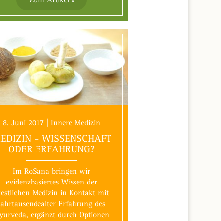
Zum Artikel »
8. Juni 2017 | Innere Medizin
EDIZIN – WISSENSCHAFT
ODER ERFAHRUNG?
Im RoSana bringen wir
evidenzbasiertes Wissen der
estlichen Medizin in Kontakt mit
jahrtausendealter Erfahrung des
yurveda, ergänzt durch Optionen