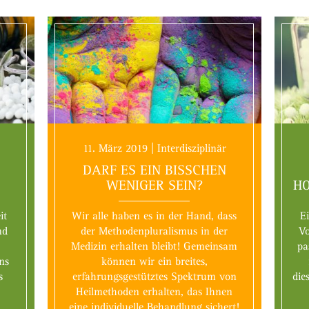
11. März 2019 | Interdisziplinär
DARF ES EIN BISSCHEN
WENIGER SEIN?
H
it
Wir alle haben es in der Hand, dass
E
nd
der Methodenpluralismus in der
Vo
Medizin erhalten bleibt! Gemeinsam
pa
ns
können wir ein breites,
s
erfahrungsgestütztes Spektrum von
die
Heilmethoden erhalten, das Ihnen
eine individuelle Behandlung sichert!