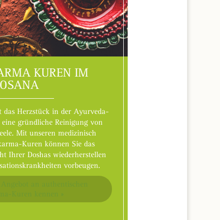
ARMA KUREN IM
OSANA
 das Herzstück in der Ayurveda-
 eine gründliche Reinigung von
eele. Mit unseren medizinisch
akarma-Kuren können Sie das
ht Ihrer Doshas wiederherstellen
lisationskrankheiten vorbeugen.
 Angebot an authentischen
ma-Kuren kennen »