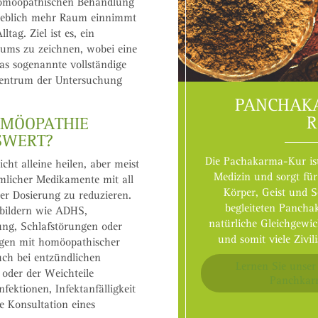
 homöopathischen Behandlung
rheblich mehr Raum einnimmt
ag. Ziel ist es, ein
duums zu zeichnen, wobei eine
as sogenannte vollständige
entrum der Untersuchung
PANCHAK
R
OMÖOPATHIE
SWERT?
Die Pachakarma-Kur ist
ht alleine heilen, aber meist
Medizin und sorgt für
mlicher Medikamente mit all
Körper, Geist und S
er Dosierung zu reduzieren.
begleiteten Panch
sbildern wie ADHS,
natürliche Gleichgewic
ung, Schlafstörungen oder
und somit viele Zivi
ngen mit homöopathischer
uch bei entzündlichen
Lernen Sie unser
oder der Weichteile
Panchkar
ektionen, Infektanfälligkeit
e Konsultation eines