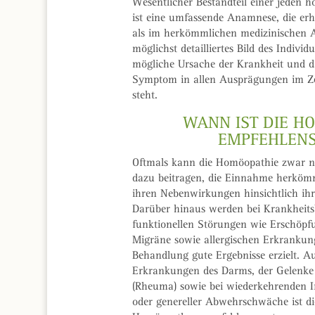
Wesentlicher Bestandteil einer jeden
ist eine umfassende Anamnese, die e
als im herkömmlichen medizinischen Allt
möglichst detailliertes Bild des Indivi
mögliche Ursache der Krankheit und d
Symptom in allen Ausprägungen im Z
steht.
WANN IST DIE H
EMPFEHLEN
Oftmals kann die Homöopathie zwar nic
dazu beitragen, die Einnahme herköm
ihren Nebenwirkungen hinsichtlich ihr
Darüber hinaus werden bei Krankheit
funktionellen Störungen wie Erschöpf
Migräne sowie allergischen Erkranku
Behandlung gute Ergebnisse erzielt. A
Erkrankungen des Darms, der Gelenke 
(Rheuma) sowie bei wiederkehrenden Inf
oder genereller Abwehrschwäche ist di