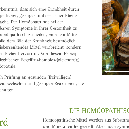
Erkenntnis, dass sich eine Krankheit durch
licher, geistiger und seelischer Ebene
acht. Der Homöopath hat bei der
sbaren Symptome in ihrer Gesamtheit zu
homöopathisch zu heilen, muss ein Mittel
ild dem Bild der Krankheit bestmöglich
fiebersenkendes Mittel verabreicht, sondern
n Fieber hervorruft. Von diesem Prinzip
iechischen Begriffe »homóios«(gleichartig)
öopathie.
h Prüfung an gesunden (freiwilligen)
n, seelischen und geistigen Reaktionen, die
ehalten.
DIE HOMÖOPATHIS
rd
Homöopathische Mittel werden aus Substanz
und Mineralien hergestellt. Aber auch synth