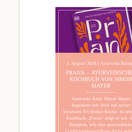
3. August 2026 | Ayurveda Rezep
PRANA – AYURVEDISCH
KOCHBUCH VON SIMO
MAYER
Ayurveda-Koch Simon Mayer
begeistert seit 2016 mit seiner
kreativen Tri-Dosha-Küche. In se
Kochbuch „Prana“ zeigt er mit 1
Rezepten, wie eine ayurvedisch
Ernährungsumstellung leicht geli