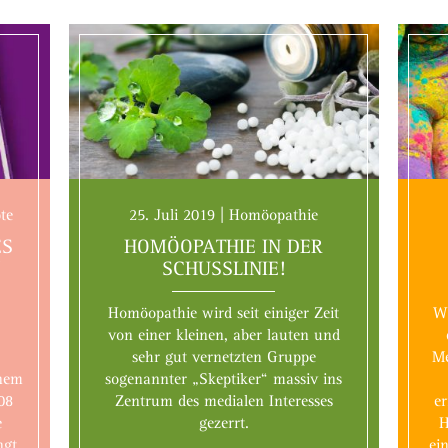
te
25. Juli 2019 | Homöopathie
ES
HOMÖOPATHIE IN DER
N
SCHUSSLINIE!
Homöopathie wird seit einiger Zeit
Wi
von einer kleinen, aber lauten und
sehr gut vernetzten Gruppe
Me
inem
sogenannter „Skeptiker“ massiv ins
08
Zentrum des medialen Interesses
e
e
gezerrt.
H
ngt
ei