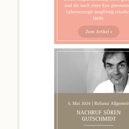
und die nach einer Kur gewonne
Lebensenergie langfristig erhalt
bleibt.
Zum Artikel »
5. Mai 2024 | RoSana Allgemei
NACHRUF SÖREN
GUTSCHMIDT