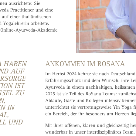
neu ausrichtete: Sie
veda Practitioner und eine
 auf einer thailändischen
d Yogalehrerin arbeitete.
ine Online-Ayurveda-Akademie
A HABEN
ANKOMMEN IM ROSANA
ND AUF
Im Herbst 2024 kehrte sie nach Deutschland
ÜRSORGE
Erfahrungsschatz und dem Wunsch, ihre Lei
ION IST
Ayurveda in einem nachhaltigen, heilsame
SSEL ZU
2025 ist sie Teil des RoSana Teams: zunächs
N,
Abläufe, Gäste und Kollegen intensiv kennen
N IN
unterrichtet sie vertretungsweise Yin Yoga 
AL,
ein Bereich, der ihr besonders am Herzen lie
LL UND
Mit ihrer offenen, klaren und gleichzeitig he
wunderbar in unser interdisziplinäres Team. I