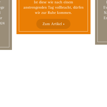
r
Ist diese wie nach einem
ege
anstrengenden Tag vollbracht, dürfen
Ev
d
wir zur Ruhe kommen.
N
ür
E
024
Zum Artikel »