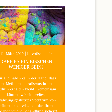
11. März 2019 | Interdisziplinär
DARF ES EIN BISSCHEN
WENIGER SEIN?
r alle haben es in der Hand, dass
der Methodenpluralismus in der
dizin erhalten bleibt! Gemeinsam
können wir ein breites,
rfahrungsgestütztes Spektrum von
eilmethoden erhalten, das Ihnen
ne individuelle Behandlung sichert!