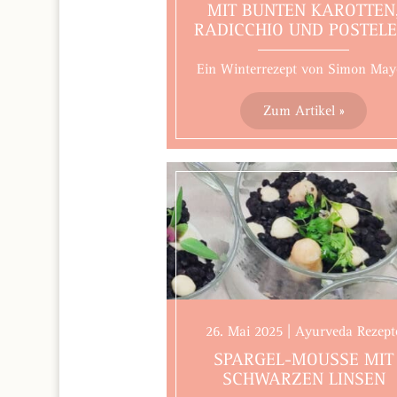
MIT BUNTEN KAROTTEN
RADICCHIO UND POSTELE
Ein Winterrezept von Simon May
Zum Artikel »
26. Mai 2025 | Ayurveda Rezept
SPARGEL-MOUSSE MIT
SCHWARZEN LINSEN