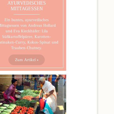
AYURVEDISCHES
MITTAGESSEN
Ein buntes, ayurvedisches
ittagsessen von Andreas Hollard
und Eva Kieckhäfer: Lila
Süßkartoffelpüree, Karotten-
stinaken-Curry, Kokos-Spinat und
Trauben-Chutney.
Zum Artikel »