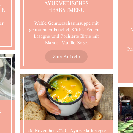
,
AYURVEDISCHES
IN
HERBSTMENÜ
er.
Weiße Gemüseschaumsuppe mit
gebratenem Fenchel, Kürbis-Fenchel-
M
Lasagne und Pochierte Birne mit
Mandel-Vanille-Soße.
Pa
Zum Artikel »
e
26. November 2020 | Ayurveda Rezepte