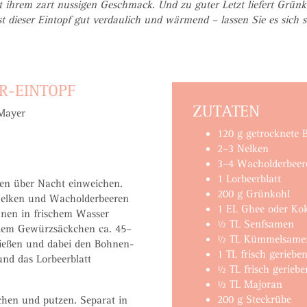
t ihrem zart nussigen Geschmack. Und zu guter Letzt liefert Grünk
st dieser Eintopf gut verdaulich und wärmend – lassen Sie es sich
R-EINTOPF
ZUTATEN
 Mayer
120 g getrocknete 
2–3 Nelken
3–4 Wacholderbeer
1 Lorbeerblatt
nen über Nacht einweichen.
200 g Grünkohl
Nelken und Wacholderbeeren
1 EL Ghee oder Kok
hnen in frischem Wasser
½ TL Senfsamen
dem Gewürzsäckchen ca. 45–
½ TL Kümmelsame
ießen und dabei den Bohnen-
1 TL frisch geriebe
nd das Lorbeerblatt
½ TL frisch gerieb
½ TL Majoran
200 g Steckrübe
hen und putzen. Separat in