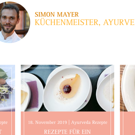
SIMON MAYER
KÜCHENMEISTER, AYURV
epte
18. November 2019 | Ayurveda Rezepte
T
REZEPTE FÜR EIN