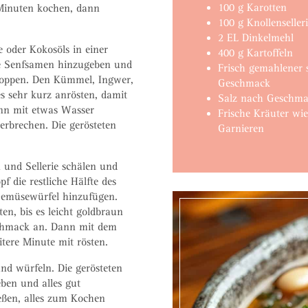
100 g Karotten
 Minuten kochen, dann
100 g Knollenseller
2 EL Dinkelmehl
e oder Kokosöls in einer
400 g Kartoffeln
Die Senfsamen hinzugeben und
Frisch gemahlener 
fpoppen. Den Kümmel, Ingwer,
Geschmack
 sehr kurz anrösten, damit
Salz nach Geschm
ann mit etwas Wasser
Frische Kräuter wie
rbrechen. Die gerösteten
Garnieren
n und Sellerie schälen und
f die restliche Hälfte des
Gemüsewürfel hinzufügen.
n, bis es leicht goldbraun
schmack an. Dann mit dem
tere Minute mit rösten.
und würfeln. Die gerösteten
en und alles gut
ßen, alles zum Kochen