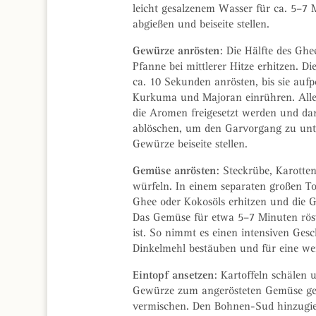
leicht gesalzenem Wasser für ca. 5–7
abgießen und beiseite stellen.
Gewürze anrösten
: Die Hälfte des Ghe
Pfanne bei mittlerer Hitze erhitzen. 
ca. 10 Sekunden anrösten, bis sie au
Kurkuma und Majoran einrühren. Alles
die Aromen freigesetzt werden und d
ablöschen, um den Garvorgang zu unte
Gewürze beiseite stellen.
Gemüse anrösten
: Steckrübe, Karotte
würfeln. In einem separaten großen Top
Ghee oder Kokosöls erhitzen und die 
Das Gemüse für etwa 5–7 Minuten röste
ist. So nimmt es einen intensiven Ge
Dinkelmehl bestäuben und für eine wei
Eintopf ansetzen
: Kartoffeln schälen 
Gewürze zum angerösteten Gemüse geb
vermischen. Den Bohnen-Sud hinzugie