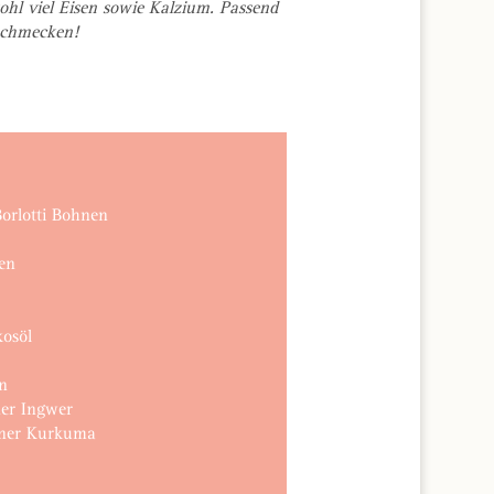
ohl viel Eisen sowie Kalzium. Passend
 schmecken!
Borlotti Bohnen
en
osöl
n
ner Ingwer
ener Kurkuma