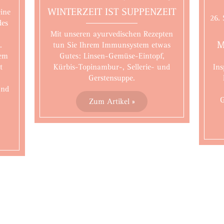
WINTERZEIT IST SUPPENZEIT
eine
26.
des
Mit unseren ayurvedischen Rezepten
M
.
tun Sie Ihrem Immunsystem etwas
ßem
Gutes: Linsen-Gemüse-Eintopf,
t
Kürbis-Topinambur-, Sellerie- und
Ins
,
Gerstensuppe.
und
G
Zum Artikel »