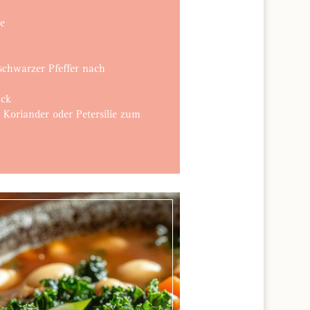
ie
schwarzer Pfeffer nach
ack
 Koriander oder Petersilie zum