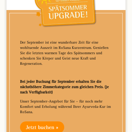
Der September ist eine wunderbare Zeit für eine
wohltuende Auszeit im RoSana Kurzentrum. Genießen
Sie die letzten warmen Tage des Spätsommers und
schenken Sie Körper und Geist neue Kraft und
Regeneration.
Bei jeder Buchung für September erhalten Sie die
nächsthöhere Zimmerkategorie zum gleichen Preis. (je
nach Verfügbarkeit)
Unser September-Angebot für Sie – für noch mehr
Komfort und Erholung während Ihrer Ayurveda-Kur im
RoSana.
Jetzt buchen »