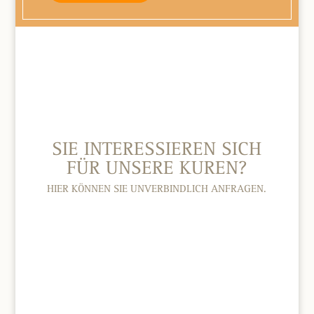
SIE INTERESSIEREN SICH
FÜR UNSERE KUREN?
HIER KÖNNEN SIE UNVERBINDLICH ANFRAGEN.
*
Ihre Buchungsanfrage für
Dauer