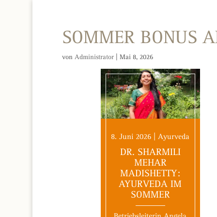
SOMMER BONUS A
von
Administrator
|
Mai 8, 2026
8. Juni 2026 | Ayurveda
DR. SHARMILI
MEHAR
MADISHETTY:
AYURVEDA IM
SOMMER
Betriebsleiterin Angela